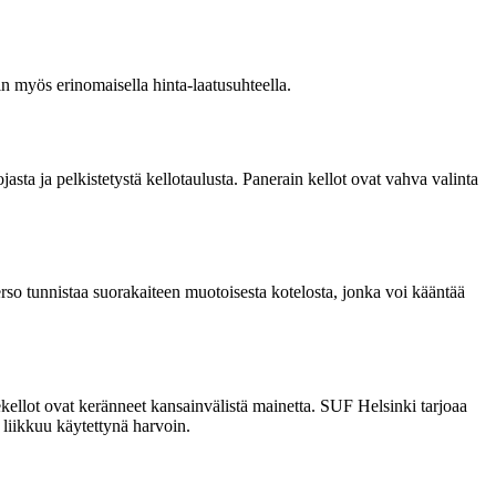
n myös erinomaisella hinta-laatusuhteella.
asta ja pelkistetystä kellotaulusta. Panerain kellot ovat vahva valinta
erso tunnistaa suorakaiteen muotoisesta kotelosta, jonka voi kääntää
llot ovat keränneet kansainvälistä mainetta. SUF Helsinki tarjoaa
 liikkuu käytettynä harvoin.