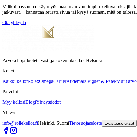
Valikoimassamme käy myös maailman vanhimpiin kellovalmistajiin kuu
jatkuvasti – kannattaa seurata sivua tai kysyä suoraan, mitä on tulossa.
Ota yhteyttä
Arvokelloja luotettavasti ja kokemuksella · Helsinki
Kellot
Kaikki kellot
Rolex
Omega
Cartier
Audemars Piguet & Patek
Muut arvo
Palvelut
Myy kellosi
Blogi
Yhteystiedot
Yhteys
info@rollekellot.fi
Helsinki, Suomi
Tietosuojaseloste
Evästeasetukset