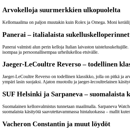
Arvokelloja suurmerkkien ulkopuolelta
Kellomaailma on paljon muutakin kuin Rolex ja Omega. Moni keräilijä 
Panerai – italialaista sukelluskelloperinnet
Panerai valmisti alun perin kelloja Italian laivaston taistelusukeltajil
isompaa ja persoonallisempaa urheilukelloa etsivälle.
Jaeger-LeCoultre Reverso – todellinen kla
Jaeger-LeCoultre Reverso on todellinen klassikko, jolla on pitkä ja ar
ympäri lasin suojaksi. Ajaton muotoilu ja jaeger-lecoultrelainen käsit
SUF Helsinki ja Sarpaneva – suomalaista k
Suomalainen kellonvalmistus tunnetaan maailmalla. Sarpaneva Watches
suomalaista käsityötä saavutettavammassa hintaluokassa – mallit kuten
Vacheron Constantin ja muut löydöt