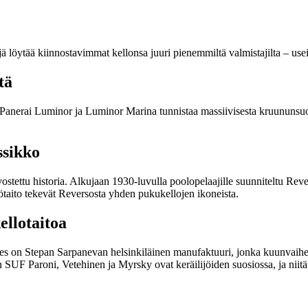
löytää kiinnostavimmat kellonsa juuri pienemmiltä valmistajilta – usei
tä
le. Panerai Luminor ja Luminor Marina tunnistaa massiivisesta kruununsuoj
ssikko
vostettu historia. Alkujaan 1930-luvulla poolopelaajille suunniteltu Rev
yötaito tekevät Reversosta yhden pukukellojen ikoneista.
ellotaitoa
 on Stepan Sarpanevan helsinkiläinen manufaktuuri, jonka kuunvaiheke
 SUF Paroni, Vetehinen ja Myrsky ovat keräilijöiden suosiossa, ja niitä