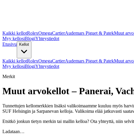
Kaikki kellot
Rolex
Omega
Cartier
Audemars Piguet & Patek
Muut arvo
Myy kellosi
Blogi
Yhteystiedot
Etusivu
Kellot
Kaikki kellot
Rolex
Omega
Cartier
Audemars Piguet & Patek
Muut arvo
Myy kellosi
Blogi
Yhteystiedot
Merkit
Muut arvokellot – Panerai, Vac
Tunnettujen kellomerkkien lisäksi valikoimaamme kuuluu myös harvin
SUF Helsingin ja Sarpanevan kelloja. Valikoima elää jatkuvasti saa
Etsitkö jonkun tietyn merkin tai mallin kelloa? Ota yhteyttä, niin sel
Ladataan…