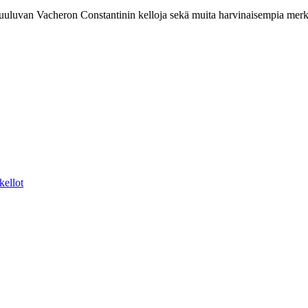
luvan Vacheron Constantinin kelloja sekä muita harvinaisempia merkke
kellot