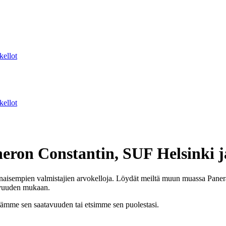
kellot
kellot
heron Constantin, SUF Helsinki 
aisempien valmistajien arvokelloja. Löydät meiltä muun muassa Paner
tavuuden mukaan.
vitämme sen saatavuuden tai etsimme sen puolestasi.