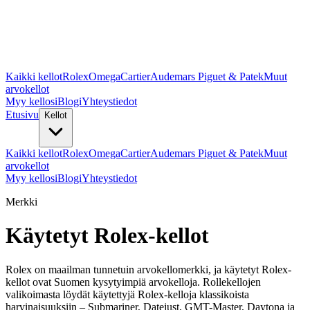
Kaikki kellot
Rolex
Omega
Cartier
Audemars Piguet & Patek
Muut
arvokellot
Myy kellosi
Blogi
Yhteystiedot
Etusivu
Kellot
Kaikki kellot
Rolex
Omega
Cartier
Audemars Piguet & Patek
Muut
arvokellot
Myy kellosi
Blogi
Yhteystiedot
Merkki
Käytetyt Rolex-kellot
Rolex on maailman tunnetuin arvokellomerkki, ja käytetyt Rolex-
kellot ovat Suomen kysytyimpiä arvokelloja. Rollekellojen
valikoimasta löydät käytettyjä Rolex-kelloja klassikoista
harvinaisuuksiin – Submariner, Datejust, GMT-Master, Daytona ja