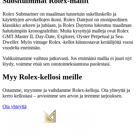
Suosituimmat Rolex-mallit
Rolex Submariner on maailman tunnetuin sukelluskello ja
käytettyjen arvokellojen ikoni. Rolex Datejust on monipuolinen
klassikko arkeen ja juhlaan, ja Rolex Daytona lukeutuu maailman
halutuimpiin kronografeihin. Muita kysyttyjä malleja ovat Rolex
GMT-Master II, Day-Date, Explorer, Oyster Perpetual ja Sea-
Dweller. Myös vintage Rolex -kellot kiinnostavat keräilijöitä vuosi
vuodelta enemmän.
Valikoimamme vaihtuu jatkuvasti. Jos etsimääsi mallia ei juuri nyt
löydy, voimme etsiä sen ostotoimeksiantona puolestasi.
Myy Rolex-kellosi meille
Ostamme, myymme ja vaihdamme Rolex-kelloja. Ota yhteyttä ja
kerro kellostasi – arvioimme sen arvon ja teemme tarjouksen.
Ota yhteyttä