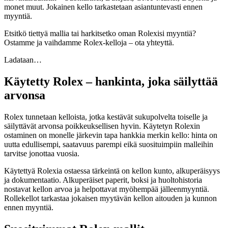
monet muut. Jokainen kello tarkastetaan asiantuntevasti ennen
myyntiä.
Etsitkö tiettyä mallia tai harkitsetko oman Rolexisi myyntiä?
Ostamme ja vaihdamme Rolex-kelloja – ota yhteyttä.
Ladataan…
Käytetty Rolex – hankinta, joka säilyttää
arvonsa
Rolex tunnetaan kelloista, jotka kestävät sukupolvelta toiselle ja
säilyttävät arvonsa poikkeuksellisen hyvin. Käytetyn Rolexin
ostaminen on monelle järkevin tapa hankkia merkin kello: hinta on
uutta edullisempi, saatavuus parempi eikä suosituimpiin malleihin
tarvitse jonottaa vuosia.
Käytettyä Rolexia ostaessa tärkeintä on kellon kunto, alkuperäisyys
ja dokumentaatio. Alkuperäiset paperit, boksi ja huoltohistoria
nostavat kellon arvoa ja helpottavat myöhempää jälleenmyyntiä.
Rollekellot tarkastaa jokaisen myytävän kellon aitouden ja kunnon
ennen myyntiä.