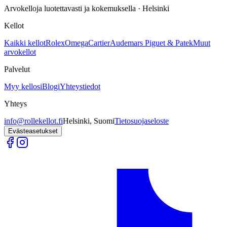
Arvokelloja luotettavasti ja kokemuksella · Helsinki
Kellot
Kaikki kellot
Rolex
Omega
Cartier
Audemars Piguet & Patek
Muut
arvokellot
Palvelut
Myy kellosi
Blogi
Yhteystiedot
Yhteys
info@rollekellot.fi
Helsinki, Suomi
Tietosuojaseloste
Evästeasetukset