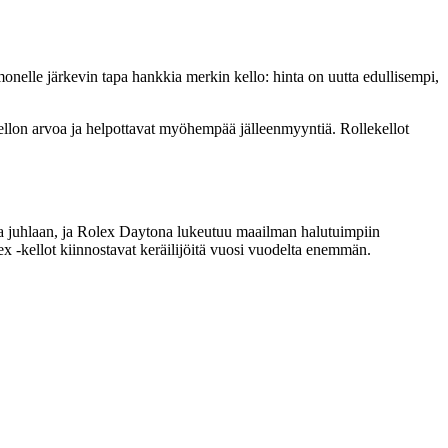
monelle järkevin tapa hankkia merkin kello: hinta on uutta edullisempi,
kellon arvoa ja helpottavat myöhempää jälleenmyyntiä. Rollekellot
ja juhlaan, ja Rolex Daytona lukeutuu maailman halutuimpiin
 -kellot kiinnostavat keräilijöitä vuosi vuodelta enemmän.