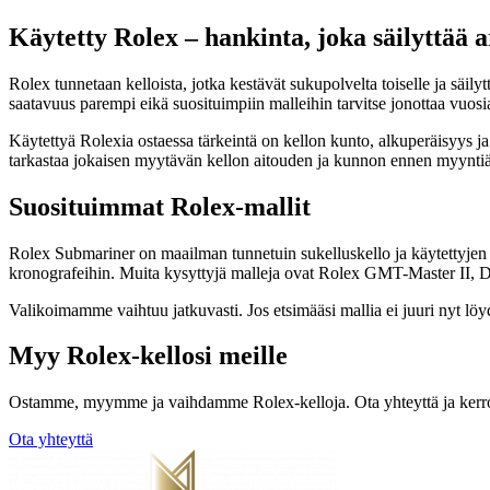
Käytetty Rolex – hankinta, joka säilyttää 
Rolex tunnetaan kelloista, jotka kestävät sukupolvelta toiselle ja säi
saatavuus parempi eikä suosituimpiin malleihin tarvitse jonottaa vuosi
Käytettyä Rolexia ostaessa tärkeintä on kellon kunto, alkuperäisyys j
tarkastaa jokaisen myytävän kellon aitouden ja kunnon ennen myyntiä
Suosituimmat Rolex-mallit
Rolex Submariner on maailman tunnetuin sukelluskello ja käytettyjen
kronografeihin. Muita kysyttyjä malleja ovat Rolex GMT-Master II, Da
Valikoimamme vaihtuu jatkuvasti. Jos etsimääsi mallia ei juuri nyt lö
Myy Rolex-kellosi meille
Ostamme, myymme ja vaihdamme Rolex-kelloja. Ota yhteyttä ja kerro 
Ota yhteyttä