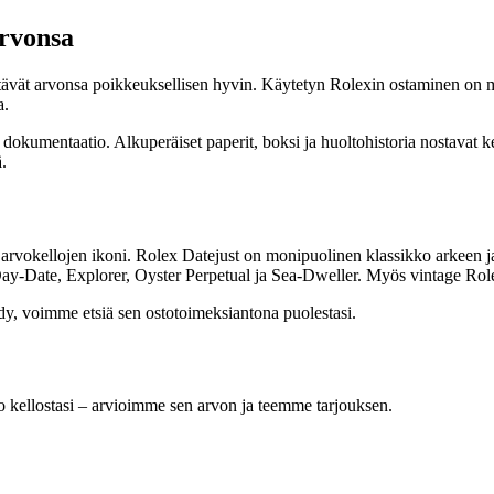
arvonsa
lyttävät arvonsa poikkeuksellisen hyvin. Käytetyn Rolexin ostaminen on 
a.
a dokumentaatio. Alkuperäiset paperit, boksi ja huoltohistoria nostavat 
.
 arvokellojen ikoni. Rolex Datejust on monipuolinen klassikko arkeen 
y-Date, Explorer, Oyster Perpetual ja Sea-Dweller. Myös vintage Rolex
ydy, voimme etsiä sen ostotoimeksiantona puolestasi.
kellostasi – arvioimme sen arvon ja teemme tarjouksen.