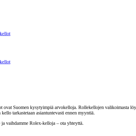
kellot
kellot
t ovat Suomen kysytyimpiä arvokelloja. Rollekellojen valikoimasta löydä
ello tarkastetaan asiantuntevasti ennen myyntiä.
e ja vaihdamme Rolex-kelloja – ota yhteyttä.