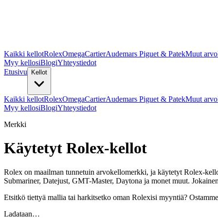
Kaikki kellot
Rolex
Omega
Cartier
Audemars Piguet & Patek
Muut arvo
Myy kellosi
Blogi
Yhteystiedot
Etusivu
Kellot
Kaikki kellot
Rolex
Omega
Cartier
Audemars Piguet & Patek
Muut arvo
Myy kellosi
Blogi
Yhteystiedot
Merkki
Käytetyt Rolex-kellot
Rolex on maailman tunnetuin arvokellomerkki, ja käytetyt Rolex-kello
Submariner, Datejust, GMT-Master, Daytona ja monet muut. Jokainen k
Etsitkö tiettyä mallia tai harkitsetko oman Rolexisi myyntiä? Ostamm
Ladataan…