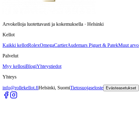
Arvokelloja luotettavasti ja kokemuksella · Helsinki
Kellot
Kaikki kellot
Rolex
Omega
Cartier
Audemars Piguet & Patek
Muut arvo
Palvelut
Myy kellosi
Blogi
Yhteystiedot
Yhteys
info@rollekellot.fi
Helsinki, Suomi
Tietosuojaseloste
Evästeasetukset