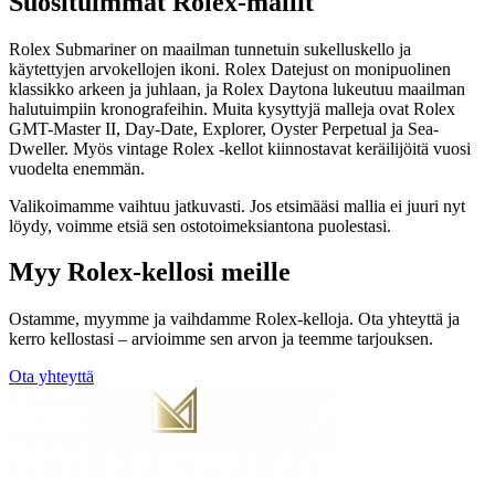
Suosituimmat Rolex-mallit
Rolex Submariner on maailman tunnetuin sukelluskello ja
käytettyjen arvokellojen ikoni. Rolex Datejust on monipuolinen
klassikko arkeen ja juhlaan, ja Rolex Daytona lukeutuu maailman
halutuimpiin kronografeihin. Muita kysyttyjä malleja ovat Rolex
GMT-Master II, Day-Date, Explorer, Oyster Perpetual ja Sea-
Dweller. Myös vintage Rolex -kellot kiinnostavat keräilijöitä vuosi
vuodelta enemmän.
Valikoimamme vaihtuu jatkuvasti. Jos etsimääsi mallia ei juuri nyt
löydy, voimme etsiä sen ostotoimeksiantona puolestasi.
Myy Rolex-kellosi meille
Ostamme, myymme ja vaihdamme Rolex-kelloja. Ota yhteyttä ja
kerro kellostasi – arvioimme sen arvon ja teemme tarjouksen.
Ota yhteyttä