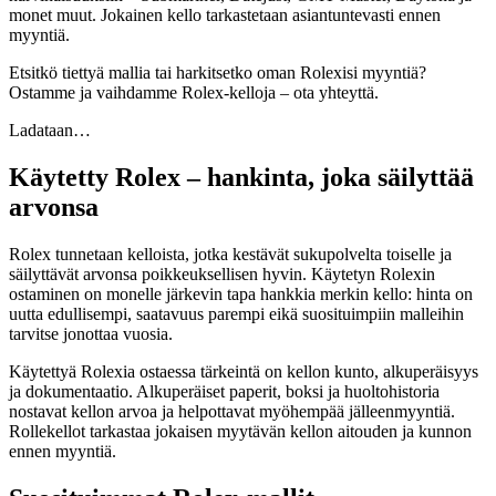
monet muut. Jokainen kello tarkastetaan asiantuntevasti ennen
myyntiä.
Etsitkö tiettyä mallia tai harkitsetko oman Rolexisi myyntiä?
Ostamme ja vaihdamme Rolex-kelloja – ota yhteyttä.
Ladataan…
Käytetty Rolex – hankinta, joka säilyttää
arvonsa
Rolex tunnetaan kelloista, jotka kestävät sukupolvelta toiselle ja
säilyttävät arvonsa poikkeuksellisen hyvin. Käytetyn Rolexin
ostaminen on monelle järkevin tapa hankkia merkin kello: hinta on
uutta edullisempi, saatavuus parempi eikä suosituimpiin malleihin
tarvitse jonottaa vuosia.
Käytettyä Rolexia ostaessa tärkeintä on kellon kunto, alkuperäisyys
ja dokumentaatio. Alkuperäiset paperit, boksi ja huoltohistoria
nostavat kellon arvoa ja helpottavat myöhempää jälleenmyyntiä.
Rollekellot tarkastaa jokaisen myytävän kellon aitouden ja kunnon
ennen myyntiä.