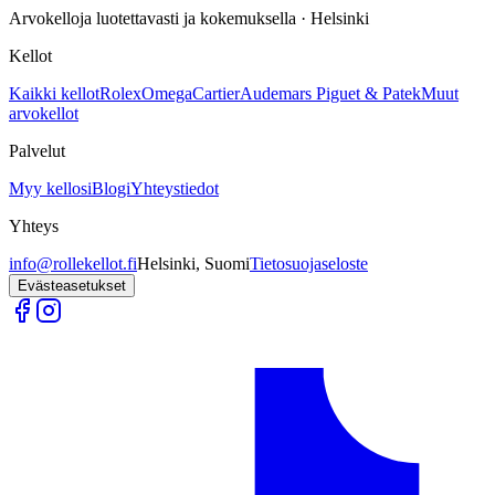
Arvokelloja luotettavasti ja kokemuksella · Helsinki
Kellot
Kaikki kellot
Rolex
Omega
Cartier
Audemars Piguet & Patek
Muut
arvokellot
Palvelut
Myy kellosi
Blogi
Yhteystiedot
Yhteys
info@rollekellot.fi
Helsinki, Suomi
Tietosuojaseloste
Evästeasetukset