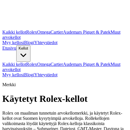
Kaikki kellot
Rolex
Omega
Cartier
Audemars Piguet & Patek
Muut
arvokellot
Myy kellosi
Blogi
Yhteystiedot
Etusivu
Kellot
Kaikki kellot
Rolex
Omega
Cartier
Audemars Piguet & Patek
Muut
arvokellot
Myy kellosi
Blogi
Yhteystiedot
Merkki
Käytetyt Rolex-kellot
Rolex on maailman tunnetuin arvokellomerkki, ja käytetyt Rolex-
kellot ovat Suomen kysytyimpiä arvokelloja. Rollekellojen
valikoimasta löydät käytettyjä Rolex-kelloja klassikoista
harvinaisuuksiin – Submariner, Datejust, GMT-Master, Daytona ja