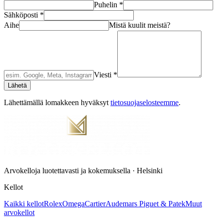
Puhelin
*
Sähköposti
*
Aihe
Mistä kuulit meistä?
Viesti
*
Lähetä
Lähettämällä lomakkeen hyväksyt
tietosuojaselosteemme
.
Arvokelloja luotettavasti ja kokemuksella · Helsinki
Kellot
Kaikki kellot
Rolex
Omega
Cartier
Audemars Piguet & Patek
Muut
arvokellot