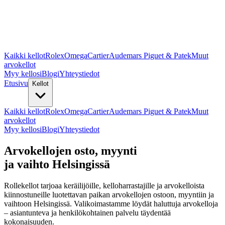
Kaikki kellot
Rolex
Omega
Cartier
Audemars Piguet & Patek
Muut
arvokellot
Myy kellosi
Blogi
Yhteystiedot
Etusivu
Kellot
Kaikki kellot
Rolex
Omega
Cartier
Audemars Piguet & Patek
Muut
arvokellot
Myy kellosi
Blogi
Yhteystiedot
Arvokellojen osto, myynti
ja vaihto Helsingissä
Rollekellot tarjoaa keräilijöille, kelloharrastajille ja arvokelloista
kiinnostuneille luotettavan paikan arvokellojen ostoon, myyntiin ja
vaihtoon Helsingissä. Valikoimastamme löydät haluttuja arvokelloja
– asiantunteva ja henkilökohtainen palvelu täydentää
kokonaisuuden.