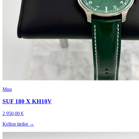
Muu
SUF 180 X KH10V
2 950,00 €
Kellon tiedot →