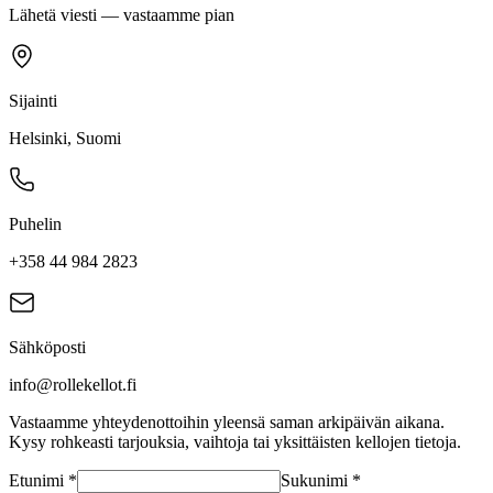
Lähetä viesti — vastaamme pian
Sijainti
Helsinki, Suomi
Puhelin
+358 44 984 2823
Sähköposti
info@rollekellot.fi
Vastaamme yhteydenottoihin yleensä saman arkipäivän aikana.
Kysy rohkeasti tarjouksia, vaihtoja tai yksittäisten kellojen tietoja.
Etunimi
*
Sukunimi
*