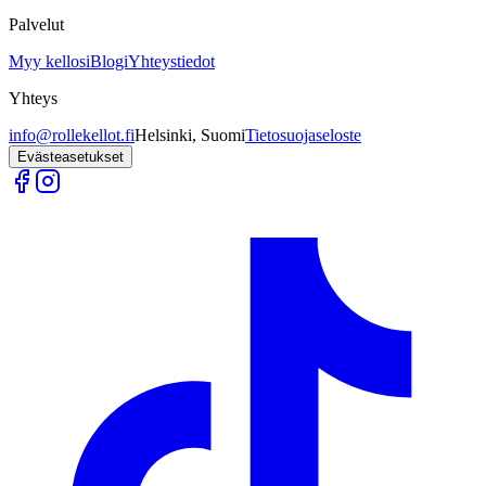
Palvelut
Myy kellosi
Blogi
Yhteystiedot
Yhteys
info@rollekellot.fi
Helsinki, Suomi
Tietosuojaseloste
Evästeasetukset