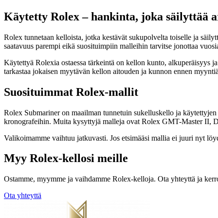
Käytetty Rolex – hankinta, joka säilyttää 
Rolex tunnetaan kelloista, jotka kestävät sukupolvelta toiselle ja säi
saatavuus parempi eikä suosituimpiin malleihin tarvitse jonottaa vuosi
Käytettyä Rolexia ostaessa tärkeintä on kellon kunto, alkuperäisyys j
tarkastaa jokaisen myytävän kellon aitouden ja kunnon ennen myyntiä
Suosituimmat Rolex-mallit
Rolex Submariner on maailman tunnetuin sukelluskello ja käytettyjen
kronografeihin. Muita kysyttyjä malleja ovat Rolex GMT-Master II, Da
Valikoimamme vaihtuu jatkuvasti. Jos etsimääsi mallia ei juuri nyt lö
Myy Rolex-kellosi meille
Ostamme, myymme ja vaihdamme Rolex-kelloja. Ota yhteyttä ja kerro 
Ota yhteyttä