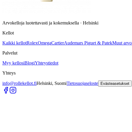
Arvokelloja luotettavasti ja kokemuksella · Helsinki
Kellot
Kaikki kellot
Rolex
Omega
Cartier
Audemars Piguet & Patek
Muut arvo
Palvelut
Myy kellosi
Blogi
Yhteystiedot
Yhteys
info@rollekellot.fi
Helsinki, Suomi
Tietosuojaseloste
Evästeasetukset