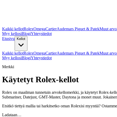
Kaikki kellot
Rolex
Omega
Cartier
Audemars Piguet & Patek
Muut arvo
Myy kellosi
Blogi
Yhteystiedot
Etusivu
Kellot
Kaikki kellot
Rolex
Omega
Cartier
Audemars Piguet & Patek
Muut arvo
Myy kellosi
Blogi
Yhteystiedot
Merkki
Käytetyt Rolex-kellot
Rolex on maailman tunnetuin arvokellomerkki, ja käytetyt Rolex-kello
Submariner, Datejust, GMT-Master, Daytona ja monet muut. Jokainen k
Etsitkö tiettyä mallia tai harkitsetko oman Rolexisi myyntiä? Ostamm
Ladataan…