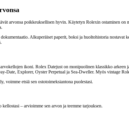
arvonsa
lyttävät arvonsa poikkeuksellisen hyvin. Käytetyn Rolexin ostaminen on 
a.
a dokumentaatio. Alkuperäiset paperit, boksi ja huoltohistoria nostavat 
.
 arvokellojen ikoni. Rolex Datejust on monipuolinen klassikko arkeen 
y-Date, Explorer, Oyster Perpetual ja Sea-Dweller. Myös vintage Rolex
ydy, voimme etsiä sen ostotoimeksiantona puolestasi.
kellostasi – arvioimme sen arvon ja teemme tarjouksen.