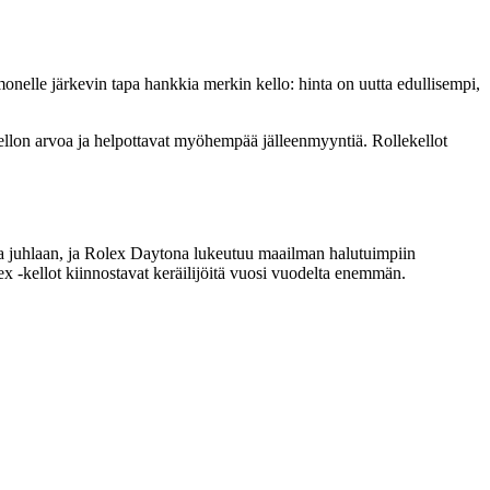
monelle järkevin tapa hankkia merkin kello: hinta on uutta edullisempi,
kellon arvoa ja helpottavat myöhempää jälleenmyyntiä. Rollekellot
ja juhlaan, ja Rolex Daytona lukeutuu maailman halutuimpiin
 -kellot kiinnostavat keräilijöitä vuosi vuodelta enemmän.