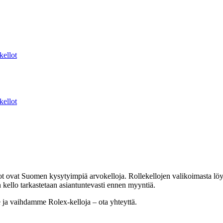
kellot
kellot
t ovat Suomen kysytyimpiä arvokelloja. Rollekellojen valikoimasta löydä
ello tarkastetaan asiantuntevasti ennen myyntiä.
e ja vaihdamme Rolex-kelloja – ota yhteyttä.