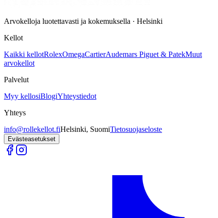
Arvokelloja luotettavasti ja kokemuksella · Helsinki
Kellot
Kaikki kellot
Rolex
Omega
Cartier
Audemars Piguet & Patek
Muut
arvokellot
Palvelut
Myy kellosi
Blogi
Yhteystiedot
Yhteys
info@rollekellot.fi
Helsinki, Suomi
Tietosuojaseloste
Evästeasetukset