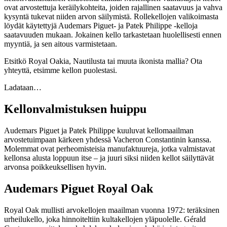
ovat arvostettuja keräilykohteita, joiden rajallinen saatavuus ja vahva
kysyntä tukevat niiden arvon säilymistä. Rollekellojen valikoimasta
löydät käytettyjä Audemars Piguet- ja Patek Philippe -kelloja
saatavuuden mukaan. Jokainen kello tarkastetaan huolellisesti ennen
myyntiä, ja sen aitous varmistetaan.
Etsitkö Royal Oakia, Nautilusta tai muuta ikonista mallia? Ota
yhteyttä, etsimme kellon puolestasi.
Ladataan…
Kellonvalmistuksen huippu
Audemars Piguet ja Patek Philippe kuuluvat kellomaailman
arvostetuimpaan kärkeen yhdessä Vacheron Constantinin kanssa.
Molemmat ovat perheomisteisia manufaktuureja, jotka valmistavat
kellonsa alusta loppuun itse – ja juuri siksi niiden kellot säilyttävät
arvonsa poikkeuksellisen hyvin.
Audemars Piguet Royal Oak
Royal Oak mullisti arvokellojen maailman vuonna 1972: teräksinen
urheilukello, joka hinnoiteltiin kultakellojen yläpuolelle. Gérald