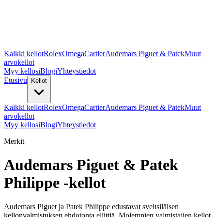
Kaikki kellot
Rolex
Omega
Cartier
Audemars Piguet & Patek
Muut
arvokellot
Myy kellosi
Blogi
Yhteystiedot
Etusivu
Kellot
Kaikki kellot
Rolex
Omega
Cartier
Audemars Piguet & Patek
Muut
arvokellot
Myy kellosi
Blogi
Yhteystiedot
Merkit
Audemars Piguet & Patek
Philippe -kellot
Audemars Piguet ja Patek Philippe edustavat sveitsiläisen
kellonvalmistuksen ehdotonta eliittiä. Molempien valmistajien kellot