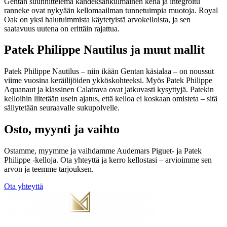
Gentan suunnittelema kahdeksankulmainen kehä ja integroitu
ranneke ovat nykyään kellomaailman tunnetuimpia muotoja. Royal
Oak on yksi halutuimmista käytetyistä arvokelloista, ja sen
saatavuus uutena on erittäin rajattua.
Patek Philippe Nautilus ja muut mallit
Patek Philippe Nautilus – niin ikään Gentan käsialaa – on noussut
viime vuosina keräilijöiden ykköskohteeksi. Myös Patek Philippe
Aquanaut ja klassinen Calatrava ovat jatkuvasti kysyttyjä. Patekin
kelloihin liitetään usein ajatus, että kelloa ei koskaan omisteta – sitä
säilytetään seuraavalle sukupolvelle.
Osto, myynti ja vaihto
Ostamme, myymme ja vaihdamme Audemars Piguet- ja Patek
Philippe -kelloja. Ota yhteyttä ja kerro kellostasi – arvioimme sen
arvon ja teemme tarjouksen.
Ota yhteyttä