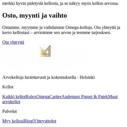
merkki hyvin pidetystä kellosta, ja se näkyy myös kellon arvossa.
Osto, myynti ja vaihto
Ostamme, myymme ja vaihdamme Omega-kelloja. Ota yhteyttä ja
kerro kellostasi – arvioimme sen arvon ja teemme tarjouksen.
Ota yhteyttä
Arvokelloja luotettavasti ja kokemuksella · Helsinki
Kellot
Kaikki kellot
Rolex
Omega
Cartier
Audemars Piguet & Patek
Muut
arvokellot
Palvelut
Myy kellosi
Blogi
Yhteystiedot