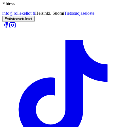
Yhteys
info@rollekellot.fi
Helsinki, Suomi
Tietosuojaseloste
Evästeasetukset