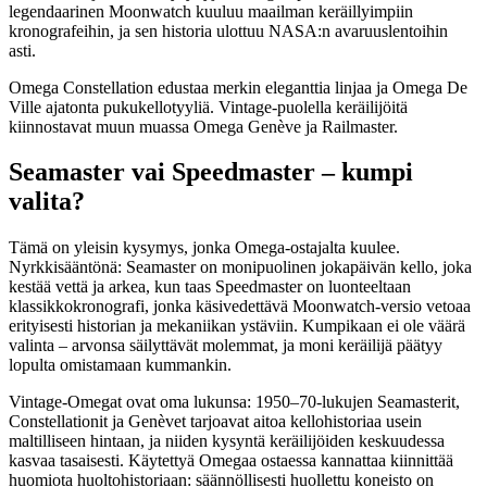
legendaarinen Moonwatch kuuluu maailman keräillyimpiin
kronografeihin, ja sen historia ulottuu NASA:n avaruuslentoihin
asti.
Omega Constellation edustaa merkin eleganttia linjaa ja Omega De
Ville ajatonta pukukellotyyliä. Vintage-puolella keräilijöitä
kiinnostavat muun muassa Omega Genève ja Railmaster.
Seamaster vai Speedmaster – kumpi
valita?
Tämä on yleisin kysymys, jonka Omega-ostajalta kuulee.
Nyrkkisääntönä: Seamaster on monipuolinen jokapäivän kello, joka
kestää vettä ja arkea, kun taas Speedmaster on luonteeltaan
klassikkokronografi, jonka käsivedettävä Moonwatch-versio vetoaa
erityisesti historian ja mekaniikan ystäviin. Kumpikaan ei ole väärä
valinta – arvonsa säilyttävät molemmat, ja moni keräilijä päätyy
lopulta omistamaan kummankin.
Vintage-Omegat ovat oma lukunsa: 1950–70-lukujen Seamasterit,
Constellationit ja Genèvet tarjoavat aitoa kellohistoriaa usein
maltilliseen hintaan, ja niiden kysyntä keräilijöiden keskuudessa
kasvaa tasaisesti. Käytettyä Omegaa ostaessa kannattaa kiinnittää
huomiota huoltohistoriaan: säännöllisesti huollettu koneisto on