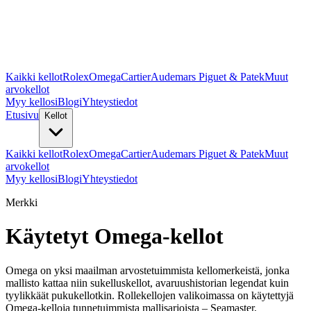
Kaikki kellot
Rolex
Omega
Cartier
Audemars Piguet & Patek
Muut
arvokellot
Myy kellosi
Blogi
Yhteystiedot
Etusivu
Kellot
Kaikki kellot
Rolex
Omega
Cartier
Audemars Piguet & Patek
Muut
arvokellot
Myy kellosi
Blogi
Yhteystiedot
Merkki
Käytetyt Omega-kellot
Omega on yksi maailman arvostetuimmista kellomerkeistä, jonka
mallisto kattaa niin sukelluskellot, avaruushistorian legendat kuin
tyylikkäät pukukellotkin. Rollekellojen valikoimassa on käytettyjä
Omega-kelloja tunnetuimmista mallisarjoista – Seamaster,