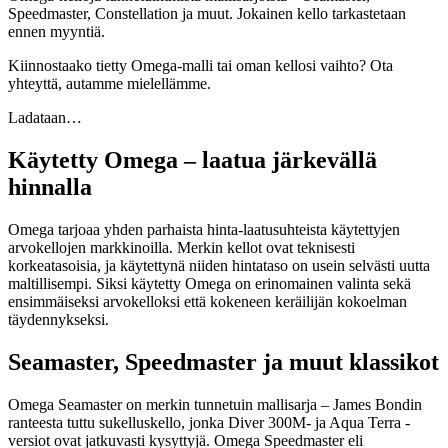
Speedmaster, Constellation ja muut. Jokainen kello tarkastetaan
ennen myyntiä.
Kiinnostaako tietty Omega-malli tai oman kellosi vaihto? Ota
yhteyttä, autamme mielellämme.
Ladataan…
Käytetty Omega – laatua järkevällä
hinnalla
Omega tarjoaa yhden parhaista hinta-laatusuhteista käytettyjen
arvokellojen markkinoilla. Merkin kellot ovat teknisesti
korkeatasoisia, ja käytettynä niiden hintataso on usein selvästi uutta
maltillisempi. Siksi käytetty Omega on erinomainen valinta sekä
ensimmäiseksi arvokelloksi että kokeneen keräilijän kokoelman
täydennykseksi.
Seamaster, Speedmaster ja muut klassikot
Omega Seamaster on merkin tunnetuin mallisarja – James Bondin
ranteesta tuttu sukelluskello, jonka Diver 300M- ja Aqua Terra -
versiot ovat jatkuvasti kysyttyjä. Omega Speedmaster eli