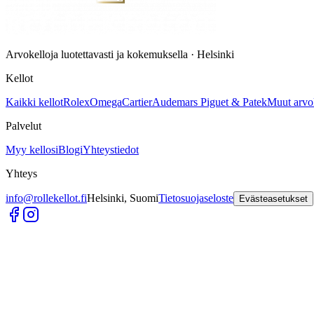
Arvokelloja luotettavasti ja kokemuksella · Helsinki
Kellot
Kaikki kellot
Rolex
Omega
Cartier
Audemars Piguet & Patek
Muut arvo
Palvelut
Myy kellosi
Blogi
Yhteystiedot
Yhteys
info@rollekellot.fi
Helsinki, Suomi
Tietosuojaseloste
Evästeasetukset