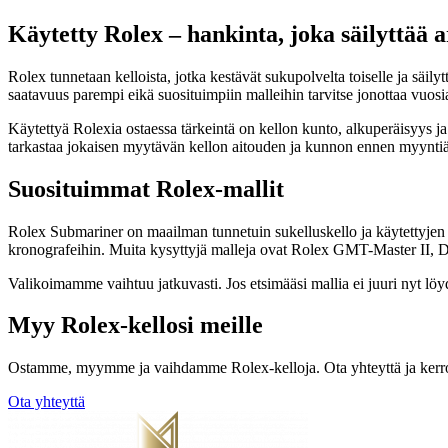
Käytetty Rolex – hankinta, joka säilyttää 
Rolex tunnetaan kelloista, jotka kestävät sukupolvelta toiselle ja säi
saatavuus parempi eikä suosituimpiin malleihin tarvitse jonottaa vuosi
Käytettyä Rolexia ostaessa tärkeintä on kellon kunto, alkuperäisyys j
tarkastaa jokaisen myytävän kellon aitouden ja kunnon ennen myyntiä
Suosituimmat Rolex-mallit
Rolex Submariner on maailman tunnetuin sukelluskello ja käytettyjen
kronografeihin. Muita kysyttyjä malleja ovat Rolex GMT-Master II, Da
Valikoimamme vaihtuu jatkuvasti. Jos etsimääsi mallia ei juuri nyt lö
Myy Rolex-kellosi meille
Ostamme, myymme ja vaihdamme Rolex-kelloja. Ota yhteyttä ja kerro 
Ota yhteyttä