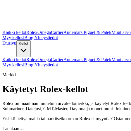
Kaikki kellot
Rolex
Omega
Cartier
Audemars Piguet & Patek
Muut arvo
Myy kellosi
Blogi
Yhteystiedot
Etusivu
Kellot
Kaikki kellot
Rolex
Omega
Cartier
Audemars Piguet & Patek
Muut arvo
Myy kellosi
Blogi
Yhteystiedot
Merkki
Käytetyt Rolex-kellot
Rolex on maailman tunnetuin arvokellomerkki, ja käytetyt Rolex-kello
Submariner, Datejust, GMT-Master, Daytona ja monet muut. Jokainen k
Etsitkö tiettyä mallia tai harkitsetko oman Rolexisi myyntiä? Ostamm
Ladataan…