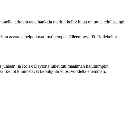
monelle järkevin tapa hankkia merkin kello: hinta on uutta edullisempi,
kellon arvoa ja helpottavat myöhempää jälleenmyyntiä. Rollekellot
ja juhlaan, ja Rolex Daytona lukeutuu maailman halutuimpiin
 -kellot kiinnostavat keräilijöitä vuosi vuodelta enemmän.