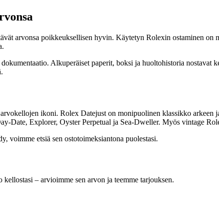
arvonsa
lyttävät arvonsa poikkeuksellisen hyvin. Käytetyn Rolexin ostaminen on 
a.
a dokumentaatio. Alkuperäiset paperit, boksi ja huoltohistoria nostavat 
.
 arvokellojen ikoni. Rolex Datejust on monipuolinen klassikko arkeen 
y-Date, Explorer, Oyster Perpetual ja Sea-Dweller. Myös vintage Rolex
ydy, voimme etsiä sen ostotoimeksiantona puolestasi.
kellostasi – arvioimme sen arvon ja teemme tarjouksen.