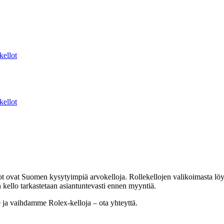
kellot
kellot
t ovat Suomen kysytyimpiä arvokelloja. Rollekellojen valikoimasta löydä
ello tarkastetaan asiantuntevasti ennen myyntiä.
e ja vaihdamme Rolex-kelloja – ota yhteyttä.