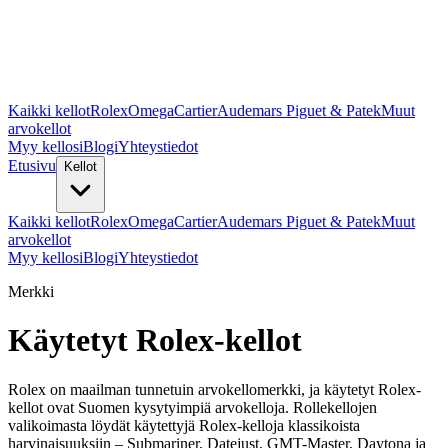
Kaikki kellot
Rolex
Omega
Cartier
Audemars Piguet & Patek
Muut
arvokellot
Myy kellosi
Blogi
Yhteystiedot
Etusivu
Kellot
Kaikki kellot
Rolex
Omega
Cartier
Audemars Piguet & Patek
Muut
arvokellot
Myy kellosi
Blogi
Yhteystiedot
Merkki
Käytetyt Rolex-kellot
Rolex on maailman tunnetuin arvokellomerkki, ja käytetyt Rolex-
kellot ovat Suomen kysytyimpiä arvokelloja. Rollekellojen
valikoimasta löydät käytettyjä Rolex-kelloja klassikoista
harvinaisuuksiin – Submariner, Datejust, GMT-Master, Daytona ja