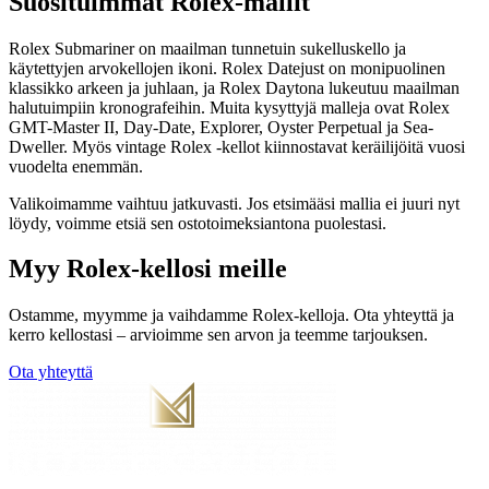
Suosituimmat Rolex-mallit
Rolex Submariner on maailman tunnetuin sukelluskello ja
käytettyjen arvokellojen ikoni. Rolex Datejust on monipuolinen
klassikko arkeen ja juhlaan, ja Rolex Daytona lukeutuu maailman
halutuimpiin kronografeihin. Muita kysyttyjä malleja ovat Rolex
GMT-Master II, Day-Date, Explorer, Oyster Perpetual ja Sea-
Dweller. Myös vintage Rolex -kellot kiinnostavat keräilijöitä vuosi
vuodelta enemmän.
Valikoimamme vaihtuu jatkuvasti. Jos etsimääsi mallia ei juuri nyt
löydy, voimme etsiä sen ostotoimeksiantona puolestasi.
Myy Rolex-kellosi meille
Ostamme, myymme ja vaihdamme Rolex-kelloja. Ota yhteyttä ja
kerro kellostasi – arvioimme sen arvon ja teemme tarjouksen.
Ota yhteyttä