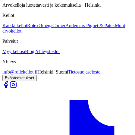
Arvokelloja luotettavasti ja kokemuksella · Helsinki
Kellot
Kaikki kellot
Rolex
Omega
Cartier
Audemars Piguet & Patek
Muut
arvokellot
Palvelut
Myy kellosi
Blogi
Yhteystiedot
Yhteys
info@rollekellot.fi
Helsinki, Suomi
Tietosuojaseloste
Evästeasetukset