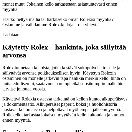
monet muut. Jokainen kello tarkastetaan asiantuntevasti ennen
myyntiä.
Etsitkö tiettyä mallia tai harkitsetko oman Rolexisi myyntiä?
Ostamme ja vaihdamme Rolex-kelloja – ota yhteyttä.
Ladataan…
Käytetty Rolex – hankinta, joka säilyttää
arvonsa
Rolex tunnetaan kelloista, jotka kestävät sukupolvelta toiselle ja
säilyttävät arvonsa poikkeuksellisen hyvin. Käytetyn Rolexin
ostaminen on monelle järkevin tapa hankkia merkin kello: hinta on
uutta edullisempi, saatavuus parempi eikä suosituimpiin malleihin
tarvitse jonottaa vuosia.
Käytettyä Rolexia ostaessa tärkeintä on kellon kunto, alkuperäisyys
ja dokumentaatio. Alkuperäiset paperit, boksi ja huoltohistoria
nostavat kellon arvoa ja helpottavat myöhempää jälleenmyyntiä.
Rollekellot tarkastaa jokaisen myytävän kellon aitouden ja kunnon
ennen myyntiä.