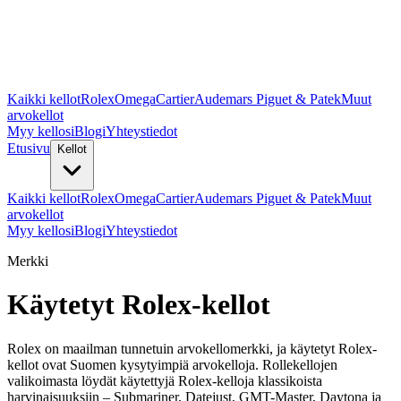
Kaikki kellot
Rolex
Omega
Cartier
Audemars Piguet & Patek
Muut
arvokellot
Myy kellosi
Blogi
Yhteystiedot
Etusivu
Kellot
Kaikki kellot
Rolex
Omega
Cartier
Audemars Piguet & Patek
Muut
arvokellot
Myy kellosi
Blogi
Yhteystiedot
Merkki
Käytetyt Rolex-kellot
Rolex on maailman tunnetuin arvokellomerkki, ja käytetyt Rolex-
kellot ovat Suomen kysytyimpiä arvokelloja. Rollekellojen
valikoimasta löydät käytettyjä Rolex-kelloja klassikoista
harvinaisuuksiin – Submariner, Datejust, GMT-Master, Daytona ja