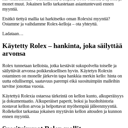
monet muut. Jokainen kello tarkastetaan asiantuntevasti ennen
myyntiä.
Etsitkö tiettyä mallia tai harkitsetko oman Rolexisi myyntiä?
Ostamme ja vaihdamme Rolex-kelloja – ota yhteyttä.
Ladataan…
Käytetty Rolex – hankinta, joka säilyttää
arvonsa
Rolex tunnetaan kelloista, jotka kestävät sukupolvelta toiselle ja
säilyttävät arvonsa poikkeuksellisen hyvin. Käytetyn Rolexin
ostaminen on monelle järkevin tapa hankkia merkin kello: hinta on
uutta edullisempi, saatavuus parempi eikä suosituimpiin malleihin
tarvitse jonottaa vuosia.
Käytettyä Rolexia ostaessa tärkeintä on kellon kunto, alkuperäisyys
ja dokumentaatio. Alkuperäiset paperit, boksi ja huoltohistoria
nostavat kellon arvoa ja helpottavat myöhempää jälleenmyyntiä.
Rollekellot tarkastaa jokaisen myytävän kellon aitouden ja kunnon
ennen myyntiä.