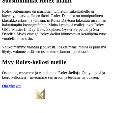
Suosituimmat Rolex-mallit
Rolex Submariner on maailman tunnetuin sukelluskello ja
käytettyjen arvokellojen ikoni. Rolex Datejust on monipuolinen
klassikko arkeen ja juhlaan, ja Rolex Daytona lukeutuu maailman
halutuimpiin kronografeihin. Muita kysyttyjä malleja ovat Rolex
GMT-Master II, Day-Date, Explorer, Oyster Perpetual ja Sea-
Dweller. Myös vintage Rolex -kellot kiinnostavat keräilijöitä vuosi
vuodelta enemmän.
Valikoimamme vaihtuu jatkuvasti. Jos etsimääsi mallia ei juuri nyt
löydy, voimme etsiä sen ostotoimeksiantona puolestasi.
Myy Rolex-kellosi meille
Ostamme, myymme ja vaihdamme Rolex-kelloja. Ota yhteyttä ja
kerro kellostasi – arvioimme sen arvon ja teemme tarjouksen.
Ota yhteyttä