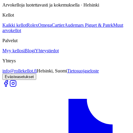
Arvokelloja luotettavasti ja kokemuksella · Helsinki
Kellot
Kaikki kellot
Rolex
Omega
Cartier
Audemars Piguet & Patek
Muut
arvokellot
Palvelut
Myy kellosi
Blogi
Yhteystiedot
Yhteys
info@rollekellot.fi
Helsinki, Suomi
Tietosuojaseloste
Evästeasetukset