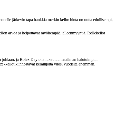
monelle järkevin tapa hankkia merkin kello: hinta on uutta edullisempi,
kellon arvoa ja helpottavat myöhempää jälleenmyyntiä. Rollekellot
ja juhlaan, ja Rolex Daytona lukeutuu maailman halutuimpiin
 -kellot kiinnostavat keräilijöitä vuosi vuodelta enemmän.