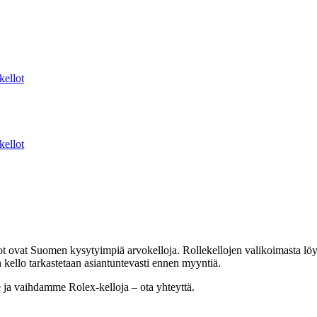
kellot
kellot
t ovat Suomen kysytyimpiä arvokelloja. Rollekellojen valikoimasta löydä
ello tarkastetaan asiantuntevasti ennen myyntiä.
e ja vaihdamme Rolex-kelloja – ota yhteyttä.