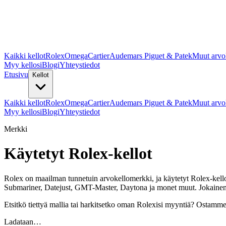
Kaikki kellot
Rolex
Omega
Cartier
Audemars Piguet & Patek
Muut arvo
Myy kellosi
Blogi
Yhteystiedot
Etusivu
Kellot
Kaikki kellot
Rolex
Omega
Cartier
Audemars Piguet & Patek
Muut arvo
Myy kellosi
Blogi
Yhteystiedot
Merkki
Käytetyt Rolex-kellot
Rolex on maailman tunnetuin arvokellomerkki, ja käytetyt Rolex-kello
Submariner, Datejust, GMT-Master, Daytona ja monet muut. Jokainen k
Etsitkö tiettyä mallia tai harkitsetko oman Rolexisi myyntiä? Ostamm
Ladataan…