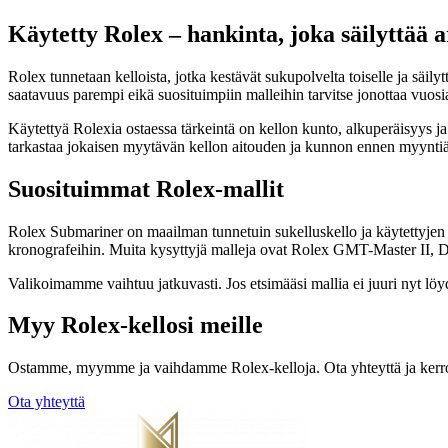
Käytetty Rolex – hankinta, joka säilyttää 
Rolex tunnetaan kelloista, jotka kestävät sukupolvelta toiselle ja säi
saatavuus parempi eikä suosituimpiin malleihin tarvitse jonottaa vuosi
Käytettyä Rolexia ostaessa tärkeintä on kellon kunto, alkuperäisyys j
tarkastaa jokaisen myytävän kellon aitouden ja kunnon ennen myyntiä
Suosituimmat Rolex-mallit
Rolex Submariner on maailman tunnetuin sukelluskello ja käytettyjen
kronografeihin. Muita kysyttyjä malleja ovat Rolex GMT-Master II, Da
Valikoimamme vaihtuu jatkuvasti. Jos etsimääsi mallia ei juuri nyt lö
Myy Rolex-kellosi meille
Ostamme, myymme ja vaihdamme Rolex-kelloja. Ota yhteyttä ja kerro 
Ota yhteyttä