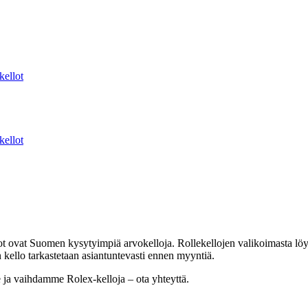
kellot
kellot
t ovat Suomen kysytyimpiä arvokelloja. Rollekellojen valikoimasta löydä
ello tarkastetaan asiantuntevasti ennen myyntiä.
e ja vaihdamme Rolex-kelloja – ota yhteyttä.