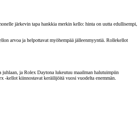
monelle järkevin tapa hankkia merkin kello: hinta on uutta edullisempi,
kellon arvoa ja helpottavat myöhempää jälleenmyyntiä. Rollekellot
ja juhlaan, ja Rolex Daytona lukeutuu maailman halutuimpiin
 -kellot kiinnostavat keräilijöitä vuosi vuodelta enemmän.