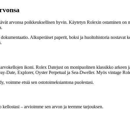
arvonsa
lyttävät arvonsa poikkeuksellisen hyvin. Käytetyn Rolexin ostaminen on 
a.
a dokumentaatio. Alkuperäiset paperit, boksi ja huoltohistoria nostavat 
.
 arvokellojen ikoni. Rolex Datejust on monipuolinen klassikko arkeen 
y-Date, Explorer, Oyster Perpetual ja Sea-Dweller. Myös vintage Rolex
ydy, voimme etsiä sen ostotoimeksiantona puolestasi.
kellostasi – arvioimme sen arvon ja teemme tarjouksen.