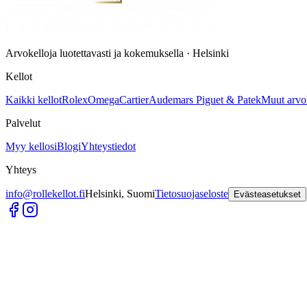
Arvokelloja luotettavasti ja kokemuksella · Helsinki
Kellot
Kaikki kellot
Rolex
Omega
Cartier
Audemars Piguet & Patek
Muut arvo
Palvelut
Myy kellosi
Blogi
Yhteystiedot
Yhteys
info@rollekellot.fi
Helsinki, Suomi
Tietosuojaseloste
Evästeasetukset