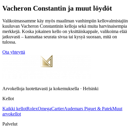
Vacheron Constantin ja muut löydöt
Valikoimassamme käy myös maailman vanhimpiin kellovalmistajiin
kuuluvan Vacheron Constantinin kelloja sekä muita harvinaisempia
merkkejä. Koska jokainen kello on yksittäiskappale, valikoima elää
jatkuvasti – kannattaa seurata sivua tai kysyä suoraan, mitä on
tulossa.
Ota yhteyttä
Arvokelloja luotettavasti ja kokemuksella · Helsinki
Kellot
Kaikki kellot
Rolex
Omega
Cartier
Audemars Piguet & Patek
Muut
arvokellot
Palvelut