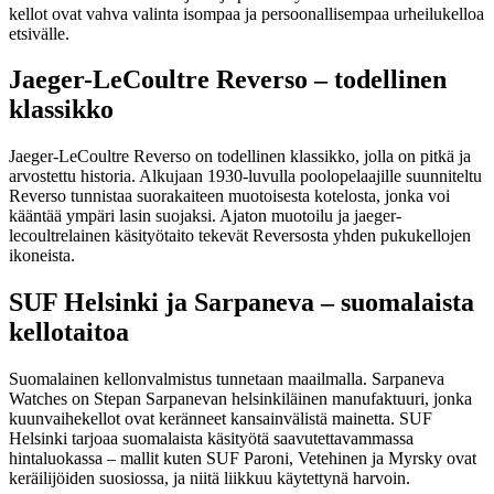
kellot ovat vahva valinta isompaa ja persoonallisempaa urheilukelloa
etsivälle.
Jaeger-LeCoultre Reverso – todellinen
klassikko
Jaeger-LeCoultre Reverso on todellinen klassikko, jolla on pitkä ja
arvostettu historia. Alkujaan 1930-luvulla poolopelaajille suunniteltu
Reverso tunnistaa suorakaiteen muotoisesta kotelosta, jonka voi
kääntää ympäri lasin suojaksi. Ajaton muotoilu ja jaeger-
lecoultrelainen käsityötaito tekevät Reversosta yhden pukukellojen
ikoneista.
SUF Helsinki ja Sarpaneva – suomalaista
kellotaitoa
Suomalainen kellonvalmistus tunnetaan maailmalla. Sarpaneva
Watches on Stepan Sarpanevan helsinkiläinen manufaktuuri, jonka
kuunvaihekellot ovat keränneet kansainvälistä mainetta. SUF
Helsinki tarjoaa suomalaista käsityötä saavutettavammassa
hintaluokassa – mallit kuten SUF Paroni, Vetehinen ja Myrsky ovat
keräilijöiden suosiossa, ja niitä liikkuu käytettynä harvoin.