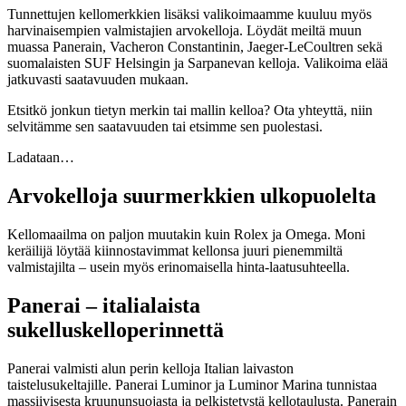
Tunnettujen kellomerkkien lisäksi valikoimaamme kuuluu myös
harvinaisempien valmistajien arvokelloja. Löydät meiltä muun
muassa Panerain, Vacheron Constantinin, Jaeger-LeCoultren sekä
suomalaisten SUF Helsingin ja Sarpanevan kelloja. Valikoima elää
jatkuvasti saatavuuden mukaan.
Etsitkö jonkun tietyn merkin tai mallin kelloa? Ota yhteyttä, niin
selvitämme sen saatavuuden tai etsimme sen puolestasi.
Ladataan…
Arvokelloja suurmerkkien ulkopuolelta
Kellomaailma on paljon muutakin kuin Rolex ja Omega. Moni
keräilijä löytää kiinnostavimmat kellonsa juuri pienemmiltä
valmistajilta – usein myös erinomaisella hinta-laatusuhteella.
Panerai – italialaista
sukelluskelloperinnettä
Panerai valmisti alun perin kelloja Italian laivaston
taistelusukeltajille. Panerai Luminor ja Luminor Marina tunnistaa
massiivisesta kruununsuojasta ja pelkistetystä kellotaulusta. Panerain