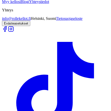
Myy kellosi
Blogi
Yhteystiedot
Yhteys
info@rollekellot.fi
Helsinki, Suomi
Tietosuojaseloste
Evästeasetukset