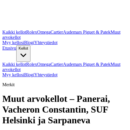
Kaikki kellot
Rolex
Omega
Cartier
Audemars Piguet & Patek
Muut
arvokellot
Myy kellosi
Blogi
Yhteystiedot
Etusivu
Kellot
Kaikki kellot
Rolex
Omega
Cartier
Audemars Piguet & Patek
Muut
arvokellot
Myy kellosi
Blogi
Yhteystiedot
Merkit
Muut arvokellot – Panerai,
Vacheron Constantin, SUF
Helsinki ja Sarpaneva